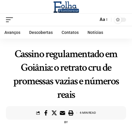
Aa
Avanços
Descobertas
Contatos
Notícias
Cassino regulamentado em
Goiânia: o retrato cru de
promessas vazias e números
reais
6 MIN READ
BY