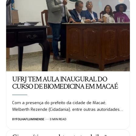
UFRJ TEM AULA INAUGURAL DO
CURSO DE BIOMEDICINA EM MACAÉ
Com a presença do prefeito da cidade de Macaé,
Welberth Rezende (Cidadania), entre outras autoridades…
BY
FOLHAFLUMINENSE
3 MIN READ