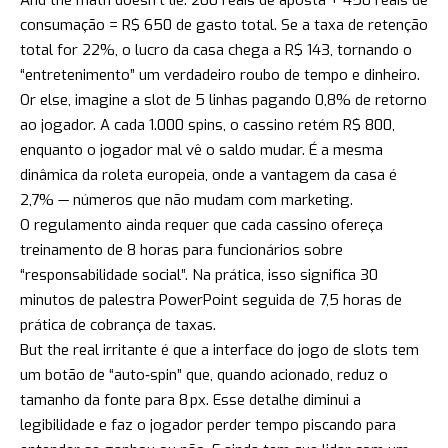
And the math doesn’t lie: 200 reais de aposta + 450 reais de
consumação = R$ 650 de gasto total. Se a taxa de retenção
total for 22%, o lucro da casa chega a R$ 143, tornando o
“entretenimento” um verdadeiro roubo de tempo e dinheiro.
Or else, imagine a slot de 5 linhas pagando 0,8% de retorno
ao jogador. A cada 1.000 spins, o cassino retém R$ 800,
enquanto o jogador mal vê o saldo mudar. É a mesma
dinâmica da roleta europeia, onde a vantagem da casa é
2,7% — números que não mudam com marketing.
O regulamento ainda requer que cada cassino ofereça
treinamento de 8 horas para funcionários sobre
“responsabilidade social”. Na prática, isso significa 30
minutos de palestra PowerPoint seguida de 7,5 horas de
prática de cobrança de taxas.
But the real irritante é que a interface do jogo de slots tem
um botão de “auto‑spin” que, quando acionado, reduz o
tamanho da fonte para 8 px. Esse detalhe diminui a
legibilidade e faz o jogador perder tempo piscando para