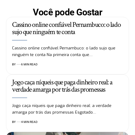
Você pode Gostar
Cassino online confiável Pernambuco: o lado
sujo que ninguém te conta
Cassino online confiável Pernambuco: o lado sujo que
ninguém te conta Na primeira conta que…
BY
6 MIN READ
Jogo caça níqueis que paga dinheiro real: a
verdade amarga por trás das promessas
Jogo caça níqueis que paga dinheiro real: a verdade
amarga por trás das promessas Esgotado…
BY
4 MIN READ