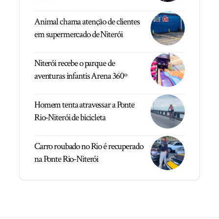
Animal chama atenção de clientes
em supermercado de Niterói
Niterói recebe o parque de
aventuras infantis Arena 360º
Homem tenta atravessar a Ponte
Rio-Niterói de bicicleta
Carro roubado no Rio é recuperado
na Ponte Rio-Niterói