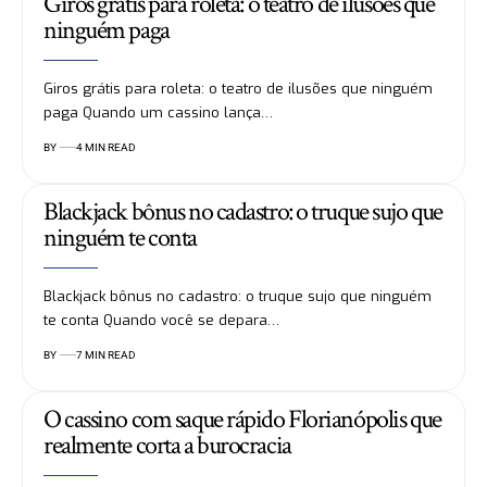
Giros grátis para roleta: o teatro de ilusões que
ninguém paga
Giros grátis para roleta: o teatro de ilusões que ninguém
paga Quando um cassino lança…
BY
4 MIN READ
Blackjack bônus no cadastro: o truque sujo que
ninguém te conta
Blackjack bônus no cadastro: o truque sujo que ninguém
te conta Quando você se depara…
BY
7 MIN READ
O cassino com saque rápido Florianópolis que
realmente corta a burocracia