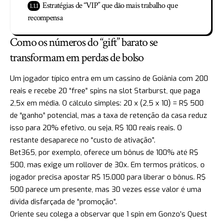
Estratégias de “VIP” que dão mais trabalho que
recompensa
Como os números do “gift” barato se
transformam em perdas de bolso
Um jogador típico entra em um cassino de Goiânia com 200
reais e recebe 20 “free” spins na slot Starburst, que paga
2,5x em média. O cálculo simples: 20 x (2,5 x 10) = R$ 500
de “ganho” potencial, mas a taxa de retenção da casa reduz
isso para 20% efetivo, ou seja, R$ 100 reais reais. O
restante desaparece no “custo de ativação”.
Bet365, por exemplo, oferece um bônus de 100% até R$
500, mas exige um rollover de 30x. Em termos práticos, o
jogador precisa apostar R$ 15.000 para liberar o bônus. R$
500 parece um presente, mas 30 vezes esse valor é uma
dívida disfarçada de “promoção”.
Oriente seu colega a observar que 1 spin em Gonzo’s Quest