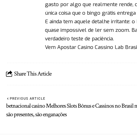
gasto por algo que realmente rende, 
única coisa que o bingo grátis entrega
E ainda tem aquele detalhe irritante: o
quase impossível de ler sem zoom. Ba
verdadeiro teste de paciência.
Vem Apostar Casino Cassino Lab Brasil
Share This Article
PREVIOUS ARTICLE
betnacional casino Melhores Slots Bônus e Cassinos no Brasil 
são presentes, são enganações