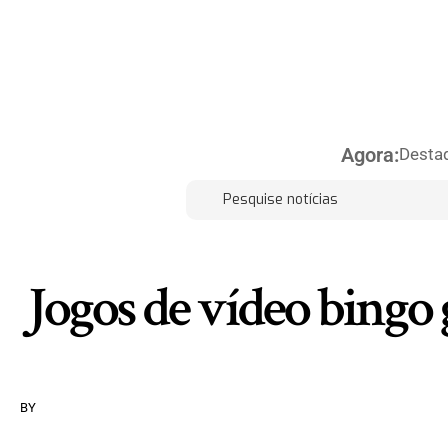
Agora:
Desta
Jogos de vídeo bingo 
BY