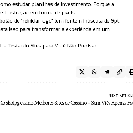
como estudar planilhas de investimento. Porque a
 é frustração em forma de pixels.
 botão de “reiniciar jogo” tem fonte minúscula de 9pt,
sta isso para transformar a experiência em um
 – Testando Sites para Você Não Precisar
NEXT ARTICL
não
skolpg casino Melhores Sites de Cassino – Sem Viés Apenas Fa