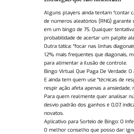
Alguns players ainda tentam “contar c
de números aleatórios (RNG) garante qu
em um bingo de 75. Qualquer tentati
probabilidade de acertar um palpite ale
Outra tática: “focar nas linhas diagona
12% mais frequentes que diagonais, ma
para alimentar a ilusão de controle.
Bingo Virtual Que Paga De Verdade: 
E ainda tem quem use “técnicas de resp
respir ação afeta apenas a ansiedade, n
Para quem realmente quer analisar n
desvio padrão dos ganhos é 0,07, indi
novatos.
Aplicativo para Sorteio de Bingo: O In
O melhor conselho que posso dar: ign