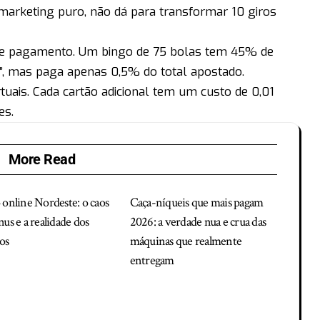
o marketing puro, não dá para transformar 10 giros
 de pagamento. Um bingo de 75 bolas tem 45% de
”, mas paga apenas 0,5% do total apostado.
rtuais. Cada cartão adicional tem um custo de 0,01
es.
More Read
 online Nordeste: o caos
Caça-níqueis que mais pagam
us e a realidade dos
2026: a verdade nua e crua das
os
máquinas que realmente
entregam