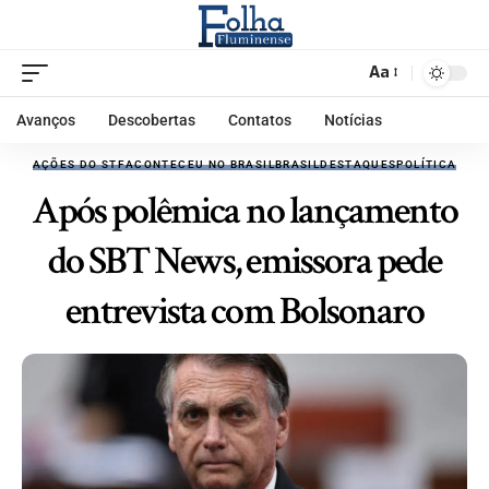
Aa
Avanços
Descobertas
Contatos
Notícias
AÇÕES DO STF
ACONTECEU NO BRASIL
BRASIL
DESTAQUES
POLÍTICA
Após polêmica no lançamento
do SBT News, emissora pede
entrevista com Bolsonaro