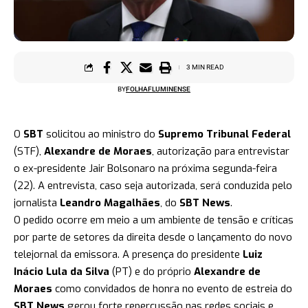
3 MIN READ
BY
FOLHAFLUMINENSE
O
SBT
solicitou ao ministro do
Supremo Tribunal Federal
(STF),
Alexandre de Moraes
, autorização para entrevistar
o ex-presidente Jair Bolsonaro na próxima segunda-feira
(22). A entrevista, caso seja autorizada, será conduzida pelo
jornalista
Leandro Magalhães
, do
SBT News
.
O pedido ocorre em meio a um ambiente de tensão e críticas
por parte de setores da direita desde o lançamento do novo
telejornal da emissora. A presença do presidente
Luiz
Inácio Lula da Silva
(PT) e do próprio
Alexandre de
Moraes
como convidados de honra no evento de estreia do
SBT News
gerou forte repercussão nas redes sociais e