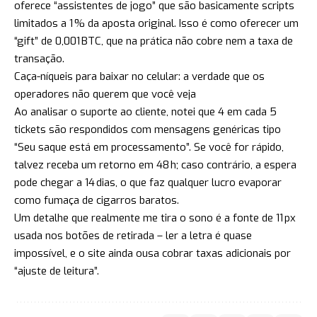
oferece “assistentes de jogo” que são basicamente scripts
limitados a 1 % da aposta original. Isso é como oferecer um
“gift” de 0,001 BTC, que na prática não cobre nem a taxa de
transação.
Caça-níqueis para baixar no celular: a verdade que os
operadores não querem que você veja
Ao analisar o suporte ao cliente, notei que 4 em cada 5
tickets são respondidos com mensagens genéricas tipo
“Seu saque está em processamento”. Se você for rápido,
talvez receba um retorno em 48 h; caso contrário, a espera
pode chegar a 14 dias, o que faz qualquer lucro evaporar
como fumaça de cigarros baratos.
Um detalhe que realmente me tira o sono é a fonte de 11 px
usada nos botões de retirada – ler a letra é quase
impossível, e o site ainda ousa cobrar taxas adicionais por
“ajuste de leitura”.