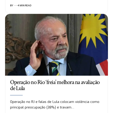
BY
4 MIN READ
Operação no Rio ‘freia’ melhora na avaliação
de Lula
Operação no RJ e falas de Lula colocam violência como
principal preocupação (38%) e travam…