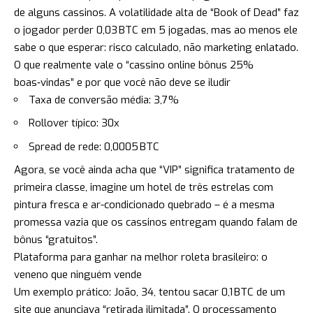
de alguns cassinos. A volatilidade alta de “Book of Dead” faz
o jogador perder 0,03 BTC em 5 jogadas, mas ao menos ele
sabe o que esperar: risco calculado, não marketing enlatado.
O que realmente vale o “cassino online bônus 25%
boas‑vindas” e por que você não deve se iludir
Taxa de conversão média: 3,7 %
Rollover típico: 30x
Spread de rede: 0,0005 BTC
Agora, se você ainda acha que “VIP” significa tratamento de
primeira classe, imagine um hotel de três estrelas com
pintura fresca e ar-condicionado quebrado – é a mesma
promessa vazia que os cassinos entregam quando falam de
bônus “gratuitos”.
Plataforma para ganhar na melhor roleta brasileiro: o
veneno que ninguém vende
Um exemplo prático: João, 34, tentou sacar 0,1 BTC de um
site que anunciava “retirada ilimitada”. O processamento