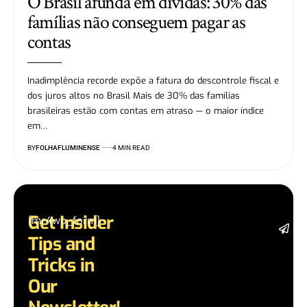
O Brasil afunda em dívidas: 30% das
famílias não conseguem pagar as
contas
Inadimplência recorde expõe a fatura do descontrole fiscal e
dos juros altos no Brasil Mais de 30% das famílias
brasileiras estão com contas em atraso — o maior índice
em…
BY
FOLHAFLUMINENSE
4 MIN READ
Get Insider
[mc4wp_form]
St
Tips and
da
la
Tricks in
a
Our
a
in