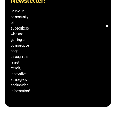
Newsletter!
te
wi
Join our
ex
community
an
of
Ot
subscribers
re
who are
th
gaining a
he
competitive
sa
edge
an
through the
yo
latest
pr
trends,
innovative
strategies,
and insider
information!