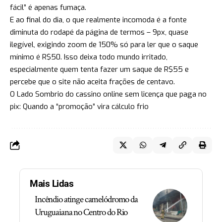
fácil” é apenas fumaça.
E ao final do dia, o que realmente incomoda é a fonte
diminuta do rodapé da página de termos – 9px, quase
ilegível, exigindo zoom de 150% só para ler que o saque
mínimo é R$50. Isso deixa todo mundo irritado,
especialmente quem tenta fazer um saque de R$55 e
percebe que o site não aceita frações de centavo.
O Lado Sombrio do cassino online sem licença que paga no
pix: Quando a “promoção” vira cálculo frio
Mais Lidas
Incêndio atinge camelódromo da
Uruguaiana no Centro do Rio