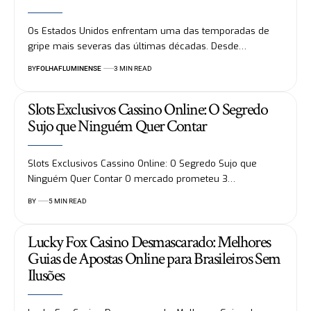
Os Estados Unidos enfrentam uma das temporadas de
gripe mais severas das últimas décadas. Desde…
BY
FOLHAFLUMINENSE
3 MIN READ
Slots Exclusivos Cassino Online: O Segredo
Sujo que Ninguém Quer Contar
Slots Exclusivos Cassino Online: O Segredo Sujo que
Ninguém Quer Contar O mercado prometeu 3…
BY
5 MIN READ
Lucky Fox Casino Desmascarado: Melhores
Guias de Apostas Online para Brasileiros Sem
Ilusões