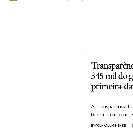
Transparênci
345 mil do g
primeira-da
A Transparência In
brasileiro não mer
BY
FOLHAFLUMINENSE