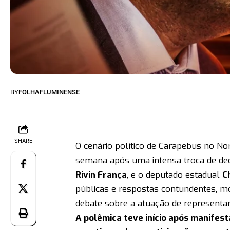
BY
FOLHAFLUMINENSE
SHARE
O cenário político de Carapebus no N
semana após uma intensa troca de dec
Rivin França
, e o deputado estadual
C
públicas e respostas contundentes, mo
debate sobre a atuação de representan
A polêmica teve início após manifest