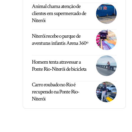
Animal chama atenção de
clientes em supermercado de
Niterói
Niterói recebe o parque de
aventuras infantis Arena 360º
Homem tenta atravessar a
Ponte Rio-Niterói de bicicleta
Carro roubado no Rio é
recuperado na Ponte Rio-
Niterói