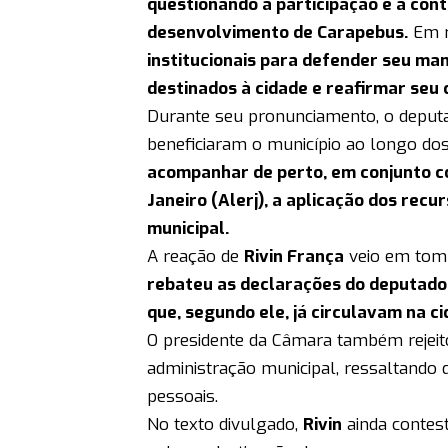
questionando a participação e a con
desenvolvimento de Carapebus.
Em r
institucionais para defender seu ma
destinados à cidade e reafirmar se
Durante seu pronunciamento, o deputa
beneficiaram o município ao longo do
acompanhar de perto, em conjunto co
Janeiro (Alerj), a aplicação dos rec
municipal.
A reação de
Rivin França
veio em tom 
rebateu as declarações do deputado
que, segundo ele, já circulavam na ci
O presidente da Câmara também rejeitou
administração municipal, ressaltando
pessoais.
No texto divulgado,
Rivin
ainda contes