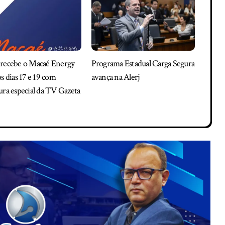
recebe o Macaé Energy
Programa Estadual Carga Segura
s dias 17 e 19 com
avança na Alerj
ura especial da TV Gazeta