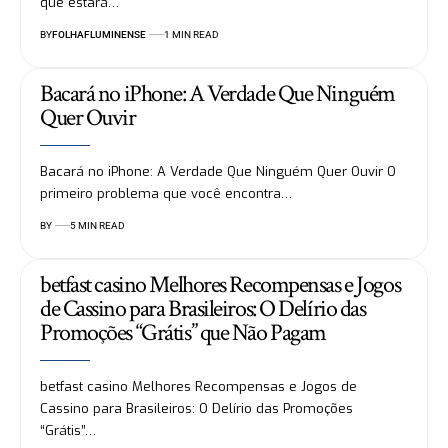
que estará…
BY
FOLHAFLUMINENSE
1 MIN READ
Bacará no iPhone: A Verdade Que Ninguém
Quer Ouvir
Bacará no iPhone: A Verdade Que Ninguém Quer Ouvir O
primeiro problema que você encontra…
BY
5 MIN READ
betfast casino Melhores Recompensas e Jogos
de Cassino para Brasileiros: O Delírio das
Promoções “Grátis” que Não Pagam
betfast casino Melhores Recompensas e Jogos de
Cassino para Brasileiros: O Delírio das Promoções
“Grátis”…