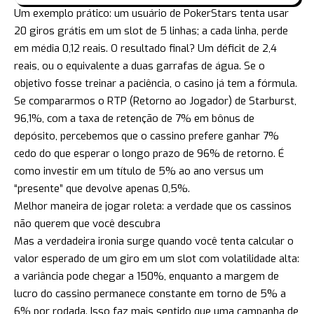
Um exemplo prático: um usuário de PokerStars tenta usar
20 giros grátis em um slot de 5 linhas; a cada linha, perde
em média 0,12 reais. O resultado final? Um déficit de 2,4
reais, ou o equivalente a duas garrafas de água. Se o
objetivo fosse treinar a paciência, o casino já tem a fórmula.
Se compararmos o RTP (Retorno ao Jogador) de Starburst,
96,1%, com a taxa de retenção de 7% em bônus de
depósito, percebemos que o cassino prefere ganhar 7%
cedo do que esperar o longo prazo de 96% de retorno. É
como investir em um título de 5% ao ano versus um
“presente” que devolve apenas 0,5%.
Melhor maneira de jogar roleta: a verdade que os cassinos
não querem que você descubra
Mas a verdadeira ironia surge quando você tenta calcular o
valor esperado de um giro em um slot com volatilidade alta:
a variância pode chegar a 150%, enquanto a margem de
lucro do cassino permanece constante em torno de 5% a
6% por rodada. Isso faz mais sentido que uma campanha de