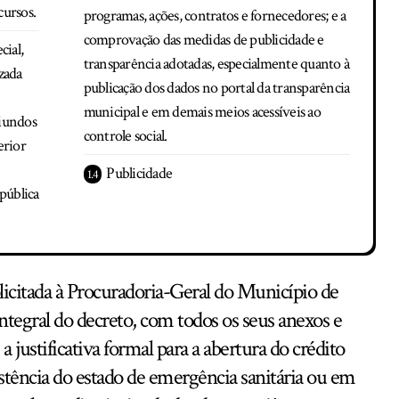
cursos.
programas, ações, contratos e fornecedores; e a
comprovação das medidas de publicidade e
cial,
transparência adotadas, especialmente quanto à
zada
publicação dos dados no portal da transparência
municipal e em demais meios acessíveis ao
riundos
controle social.
erior
Publicidade
pública
licitada à Procuradoria-Geral do Município de
integral do decreto, com todos os seus anexos e
a justificativa formal para a abertura do crédito
istência do estado de emergência sanitária ou em