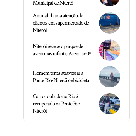
Municipal de Niterói
Animal chama atenção de
clientes em supermercado de
Niterói
Niterói recebe o parque de
aventuras infantis Arena 360º
Homem tenta atravessar a
Ponte Rio-Niterói de bicicleta
Carro roubado no Rio é
recuperado na Ponte Rio-
Niterói