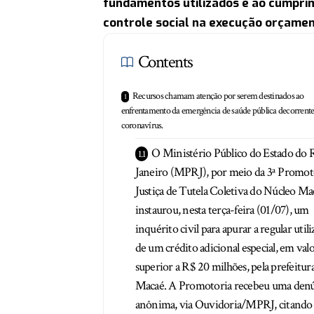
fundamentos utilizados e ao cumprime
controle social na execução orçamen
Contents
Recursos chamam atenção por serem destinados ao
enfrentamento da emergência de saúde pública decorrent
coronavírus.
O Ministério Público do Estado do 
Janeiro (MPRJ), por meio da 3ª Promot
Justiça de Tutela Coletiva do Núcleo Ma
instaurou, nesta terça-feira (01/07), um
inquérito civil para apurar a regular util
de um crédito adicional especial, em val
superior a R$ 20 milhões, pela prefeitur
Macaé. A Promotoria recebeu uma den
anônima, via Ouvidoria/MPRJ, citando