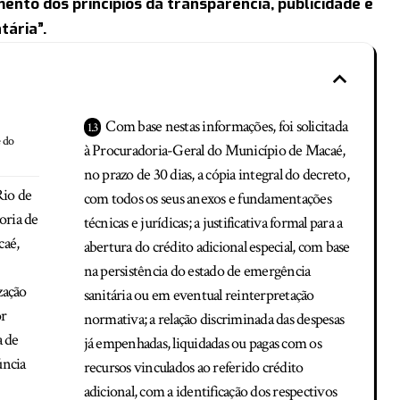
nto dos princípios da transparência, publicidade e
tária”.
Com base nestas informações, foi solicitada
e do
à Procuradoria-Geral do Município de Macaé,
no prazo de 30 dias, a cópia integral do decreto,
Rio de
com todos os seus anexos e fundamentações
oria de
técnicas e jurídicas; a justificativa formal para a
caé,
abertura do crédito adicional especial, com base
na persistência do estado de emergência
ização
sanitária ou em eventual reinterpretação
or
normativa; a relação discriminada das despesas
a de
já empenhadas, liquidadas ou pagas com os
úncia
recursos vinculados ao referido crédito
adicional, com a identificação dos respectivos