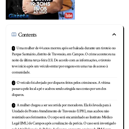
Contents
Uma mulher de 44 anos morreu após ser baleada durante um tiroteio no
Parque Santuário, distrito de Travessão, em Campos. O crime aconteceu na
noite da última terça-feira (13). De acordo com as informações, o tiroteio
teve início após um veículo entrar por engano em uma rua de acesso à
comunidade.
O veículo foi alvejado por disparos feitos pelos criminosos. A vítima
passava pelo local a pé e acabou sendo atingida nas costas por um dos
disparos.
A mulher chegou a ser socorrida por moradores. Ela foi levada para à
Unidade de Pronto Atendimento de Travessão (UPH), mas acabou não
resistindo aos ferimentos. O corpo será encaminhado ao Instituto Médico
Legal (IML) de Campos após a realização da perícia. O caso será investigado