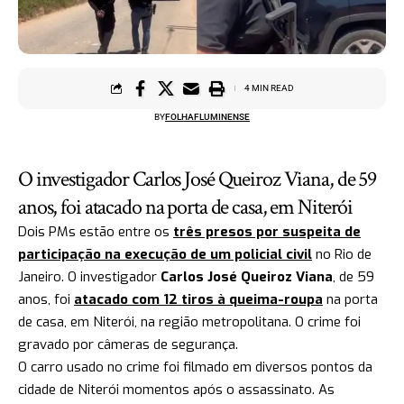
4 MIN READ
BY
FOLHAFLUMINENSE
O investigador Carlos José Queiroz Viana, de 59
anos, foi atacado na porta de casa, em Niterói
Dois PMs estão entre os
três presos por suspeita de
participação na execução de um policial civil
no Rio de
Janeiro. O investigador
Carlos José Queiroz Viana
, de 59
anos, foi
atacado com 12 tiros à queima-roupa
na porta
de casa, em Niterói, na região metropolitana. O crime foi
gravado por câmeras de segurança.
O carro usado no crime foi filmado em diversos pontos da
cidade de Niterói momentos após o assassinato. As