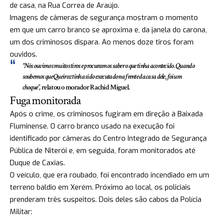
de casa, na Rua Correa de Araújo.
Imagens de câmeras de segurança mostram o momento
em que um carro branco se aproxima e, da janela do carona,
um dos criminosos dispara. Ao menos doze tiros foram
ouvidos.
“Nós ouvimos muitos tiros e procuramos saber o que tinha acontecido. Quando
soubemos que Queiroz tinha sido executado na frente da casa dele, foi um
choque”,
relatou o morador Rachid Miguel.
Fuga monitorada
Após o crime, os criminosos fugiram em direção à Baixada
Fluminense. O carro branco usado na execução foi
identificado por câmeras do Centro Integrado de Segurança
Pública de Niterói e, em seguida, foram monitorados até
Duque de Caxias.
O veículo, que era roubado, foi encontrado incendiado em um
terreno baldio em Xerém. Próximo ao local, os policiais
prenderam três suspeitos. Dois deles são cabos da Polícia
Militar: