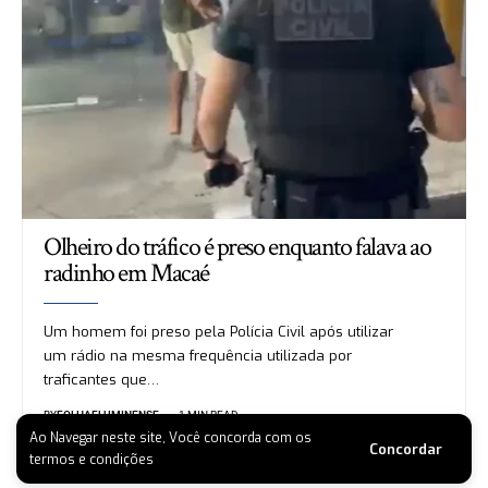
Olheiro do tráfico é preso enquanto falava ao
radinho em Macaé
Um homem foi preso pela Polícia Civil após utilizar
um rádio na mesma frequência utilizada por
traficantes que…
BY
FOLHAFLUMINENSE
1 MIN READ
Ao Navegar neste site, Você concorda com os
Concordar
termos e condições