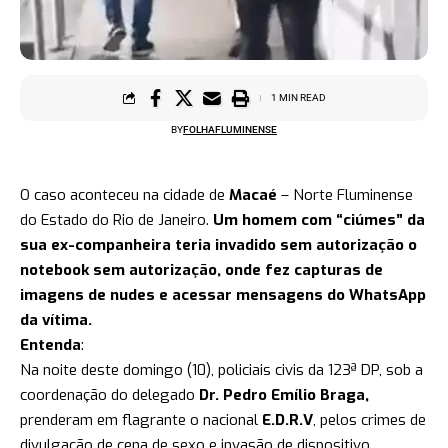
1 MIN READ
BY
FOLHAFLUMINENSE
O caso aconteceu na cidade de
Macaé
– Norte Fluminense
do Estado do Rio de Janeiro.
Um homem com “ciúmes” da
sua ex-companheira teria invadido sem autorização o
notebook sem autorização, onde fez capturas de
imagens de nudes e acessar mensagens do WhatsApp
da vítima.
Entenda
:
Na noite deste domingo (10), policiais civis da 123ª DP, sob a
coordenação do delegado
Dr. Pedro Emílio Braga,
prenderam em flagrante o nacional
E.D.R.V
, pelos crimes de
divulgação de cena de sexo e invasão de dispositivo