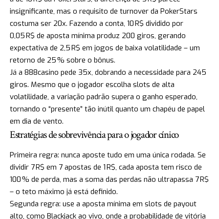
insignificante, mas o requisito de turnover da PokerStars
costuma ser 20x. Fazendo a conta, 10 R$ dividido por
0,05 R$ de aposta mínima produz 200 giros, gerando
expectativa de 2,5 R$ em jogos de baixa volatilidade – um
retorno de 25 % sobre o bônus.
Já a 888casino pede 35x, dobrando a necessidade para 245
giros. Mesmo que o jogador escolha slots de alta
volatilidade, a variação padrão supera o ganho esperado,
tornando o “presente” tão inútil quanto um chapéu de papel
em dia de vento.
Estratégias de sobrevivência para o jogador cínico
Primeira regra: nunca aposte tudo em uma única rodada. Se
dividir 7 R$ em 7 apostas de 1 R$, cada aposta tem risco de
100 % de perda, mas a soma das perdas não ultrapassa 7 R$
– o teto máximo já está definido.
Segunda regra: use a aposta mínima em slots de payout
alto, como Blackjack ao vivo, onde a probabilidade de vitória