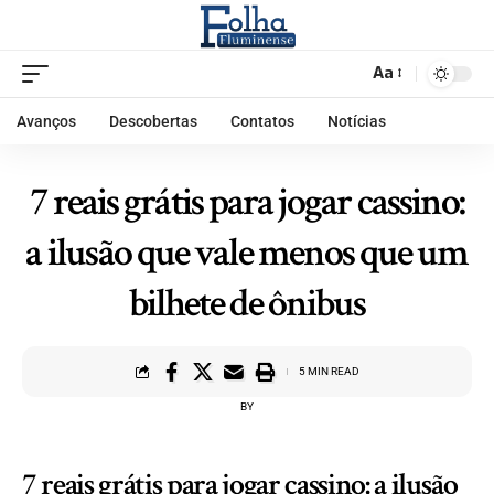
Aa
Avanços
Descobertas
Contatos
Notícias
7 reais grátis para jogar cassino:
a ilusão que vale menos que um
bilhete de ônibus
5 MIN READ
BY
7 reais grátis para jogar cassino: a ilusão