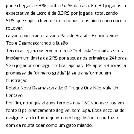
pode chegar a 48 % contra 52 % da casa. Em 30 jogadas, a
expectativa de lucro é de 0,3 R$ por jogada, totalizando
9 R$, que supera levemente o bônus, mas ainda não cobre o
rollover.
cassino pix casino Cassino Parade Brasil – Exibindo Sites
Top e Desmascarando a Ilusão
Terceira regra: observe a tela de “Retirada” – muitos sites
impõem um limite de 2 R$ por saque nos primeiros 24 horas.
Se o jogador conseguir retirar apenas 1 R$ após 48 horas, a
promessa de “dinheiro grátis” já se transformou em
frustração.
Roleta Nova Desmascarada: O Truque Que Não Vale Um
Centavo
Por fim, note que alguns termos das T&C são escritos em
fonte 8 pt, praticamente ilegível sem lupa. Essa escolha de
design é tão irritante quanto um bug de áudio que faz o
som da roleta soar como um gato miando.