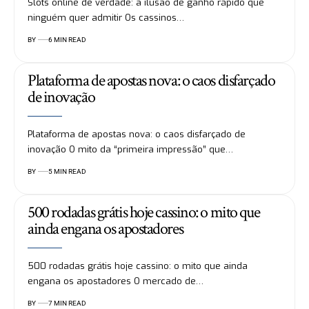
Slots online de verdade: a ilusão de ganho rápido que
ninguém quer admitir Os cassinos…
BY
6 MIN READ
Plataforma de apostas nova: o caos disfarçado
de inovação
Plataforma de apostas nova: o caos disfarçado de
inovação O mito da “primeira impressão” que…
BY
5 MIN READ
500 rodadas grátis hoje cassino: o mito que
ainda engana os apostadores
500 rodadas grátis hoje cassino: o mito que ainda
engana os apostadores O mercado de…
BY
7 MIN READ