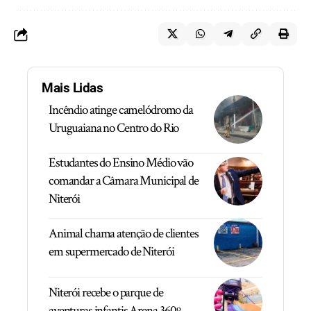
Mais Lidas
Incêndio atinge camelódromo da
Uruguaiana no Centro do Rio
Estudantes do Ensino Médio vão
comandar a Câmara Municipal de
Niterói
Animal chama atenção de clientes
em supermercado de Niterói
Niterói recebe o parque de
aventuras infantis Arena 360º