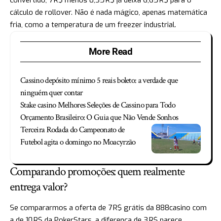
cálculo de rollover. Não é nada mágico, apenas matemática
fria, como a temperatura de um freezer industrial.
More Read
Cassino depósito mínimo 5 reais boleto: a verdade que
ninguém quer contar
Stake casino Melhores Seleções de Cassino para Todo
Orçamento Brasileiro: O Guia que Não Vende Sonhos
Terceira Rodada do Campeonato de
Futebol agita o domingo no Moacyrzão
Comparando promoções: quem realmente
entrega valor?
Se compararmos a oferta de 7 R$ grátis da 888casino com
a de 10 R$ da PokerStars, a diferença de 3 R$ parece