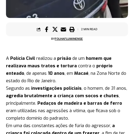
2 MIN READ
BY
FOLHAFLUMINENSE
A
Polícia Civil
realizou a
prisão
de um
homem que
realizava maus tratos e tortura
contra o
próprio
enteado
, de apenas
10 anos
, em
Macaé
, na Zona Norte do
estado do Rio de Janeiro.
Segundo as
investigações policiais
, o homem, de 31 anos,
agredia brutalmente a criança com socos e chutes
,
principalmente.
Pedaços de madeira e barras de ferro
eram utilizadas nas agressões à vítima, que ficava sob o
completo domínio do padrasto.
Em uma das constantes ações de fúria do agressor,
a
criança foi colocada dentro de um freezer
, a fim de ter